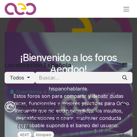
Ir al contenido
¡Bienvenido a los foros
Localización Española
Aeodoo!
Todos
Somos la comunidad de Odoo internacional
hispanohablante.
Suscribirse a las notificaciones
Estos foros son para compartir y debatir dudas
técnicas, funcionales y mejores prácticas para Odoo.
Bloqueo en alta de integrador FACe
1
Recuerda que no están permitidos los insultos,
tras migración de portal (feb-2026)
descalificaciones o spam, cualquier conducta
— módulo l10n_es_facturae_face
reprobable supondrá el baneo del usuario.
(16.0)
AEAT
bloqueo
jul. 26