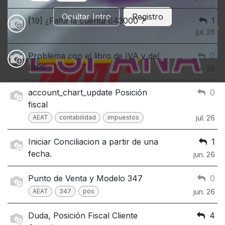
Ocultar Intro
Registro
[19] ¿Falta la cuenta 643000 ?
1
jul. 26
Problema con el libro de IVA y del
0
IRPF
jul. 26
account_chart_update Posición
0
fiscal
AEAT
contabilidad
impuestos
jul. 26
Iniciar Conciliacion a partir de una
1
fecha.
jun. 26
Punto de Venta y Modelo 347
0
AEAT
347
pos
jun. 26
Duda, Posición Fiscal Cliente
4