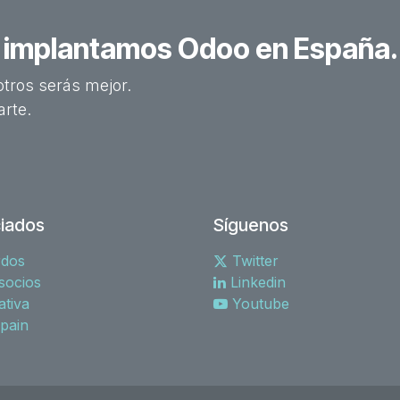
s implantamos Odoo en España.
tros serás mejor.
arte.
iados
Síguenos
rdos
Twitter
socios
Linkedin
tiva
Youtube
spain