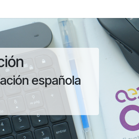
Foro
Eventos
Formación
Asociados
ción
zación española