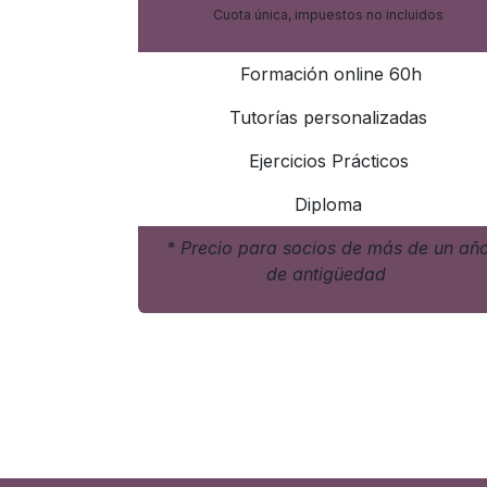
Cuota única, impuestos no incluidos
Formación online 60h
Tutorías personalizadas
Ejercicios Prácticos
Diploma
* Precio para socios de más de un añ
de antigüedad