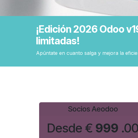
¡Edición 2026 Odoo v1
limitadas!
Apúntate en cuanto salga y mejora la eficie
Socios Aeodoo
Desde €
999
.0