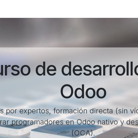
Foro
Eventos
Formación
Asociados
rso de desarroll
Odoo
s por expertos, formación directa (sin v
rar programadores en Odoo nativo y de
(OCA).