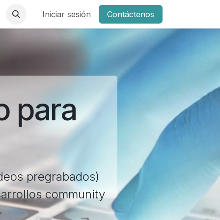
Iniciar sesión
Contáctenos
o para
ídeos pregrabados)
sarrollos community