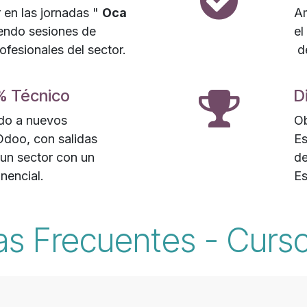
 en las jornadas "
Oca
Am
endo sesiones de
el
ofesionales del sector.
de
% Técnico
D
ado a nuevos
Ob
Odoo, con salidas
Es
 un sector con un
de
nencial.
Es
as Frecuentes - Curso