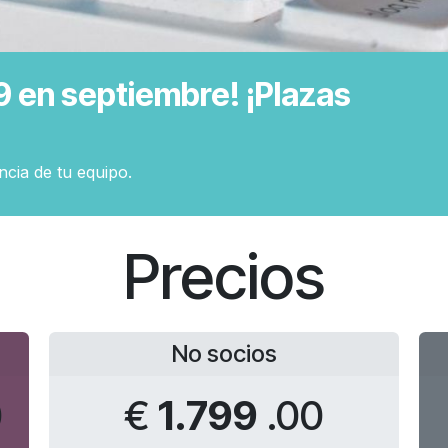
9 en septiembre! ¡Plazas
ncia de tu equipo.
Precios
No socios
0
€
1.799
.00