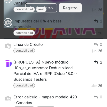
Canario
Ocultar Intro
Registro
contabilidad
aeat
jun. 26
Impuestos del 0% en base
2
imponible
contabilidad
jun. 26
Línea de Crédito
0
contabilidad
jun. 26
[PROPUESTA] Nuevo módulo
2
l10n_es_autonomo: Deducibilidad
Parcial de IVA e IRPF (Odoo 18.0) -
Buscamos Testers
contabilidad
abr. 26
Error calculo - mapeo modelo 420
0
- Canarias