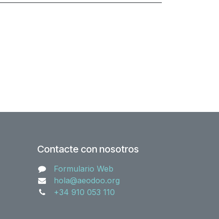
Contacte con nosotros
Formulario Web
hola@aeodoo.org
+34 910 053 110