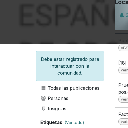
Loca
S
Punt
AEA
Debe estar registrado para
[18]
interactuar con la
veri
comunidad.
Prue
Todas las publicaciones
pos.
Personas
veri
Insignias
Fact
veri
Etiquetas
(Ver todo)