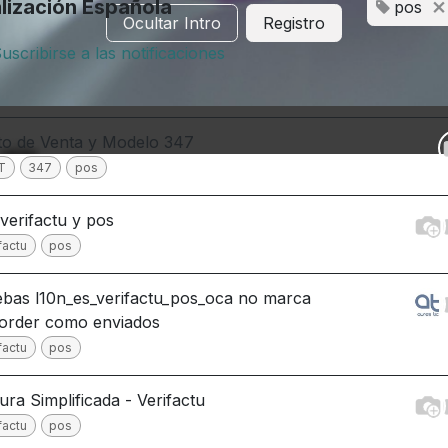
lización Española
pos
Ocultar Intro
Registro
uscribirse a las notificaciones
o de Venta y Modelo 347
T
347
pos
 verifactu y pos
factu
pos
bas l10n_es_verifactu_pos_oca no marca
order como enviados
factu
pos
ura Simplificada - Verifactu
factu
pos