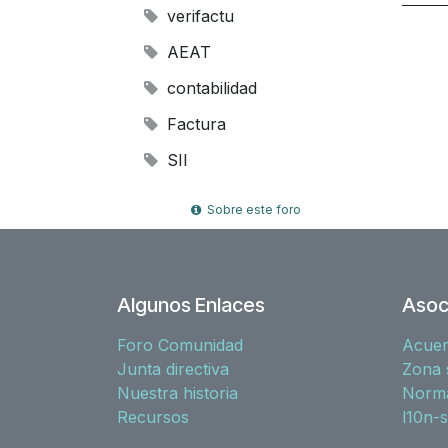
verifactu
AEAT
contabilidad
Factura
SII
Sobre este foro
Algunos Enlaces
Asoc
Foro Comunidad
Acue
Junta directiva
Zona 
Nuestra historia
Norma
Recursos
l10n-