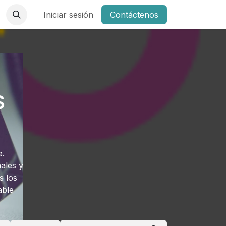
Iniciar sesión
Contáctenos
s
e.
ales y
s los
able