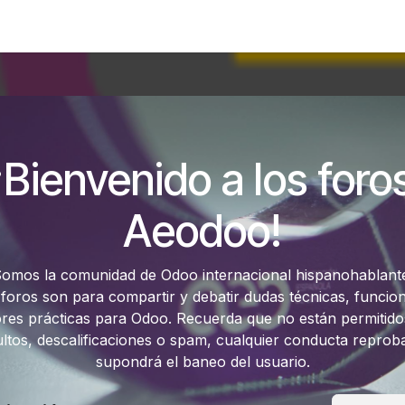
Foro
Eventos
Formación
Asociados
¡Bienvenido a los foro
Aeodoo!
omos la comunidad de Odoo internacional hispanohablant
 foros son para compartir y debatir dudas técnicas, funcion
res prácticas para Odoo. Recuerda que no están permitido
ultos, descalificaciones o spam, cualquier conducta reprob
supondrá el baneo del usuario.