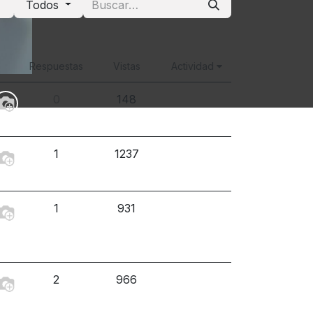
Todos
Respuestas
Vistas
Actividad
0
148
1
1237
1
931
2
966