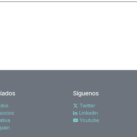
iados
Síguenos
rdos
Twitter
socios
Linkedin
tiva
Youtube
spain