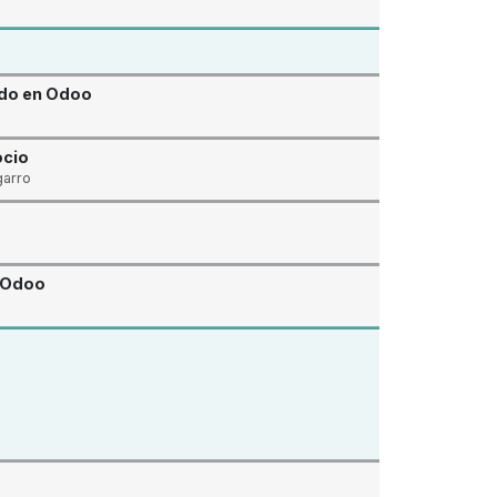
ado en Odoo
ocio
garro
r Odoo