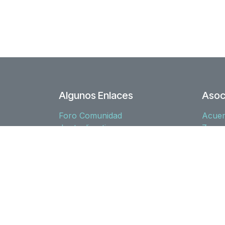
Algunos Enlaces
Asoc
Foro Comunidad
Acue
Junta directiva
Zona 
Nuestra historia
Norma
Recursos
l10n-
Copyright © Asociación Española de Odoo