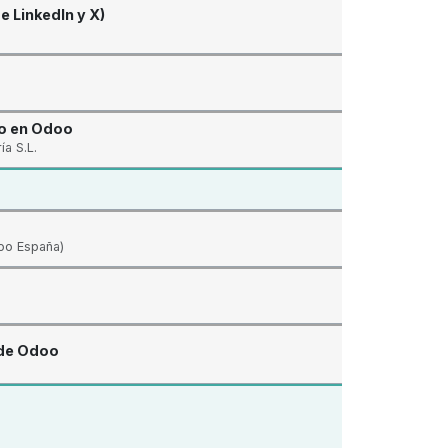
 LinkedIn y X)
co en Odoo
a S.L.
oo España)
 de Odoo