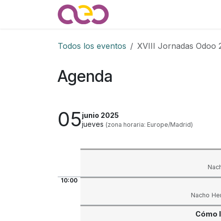
Ir al contenido
Quienes somos
Noticias
Todos los eventos
XVIII Jornadas Odoo 
Agenda
05
junio 2025
jueves
(zona horaria: Europe/Madrid)
Nach
10:00
Nacho Her
Cómo l