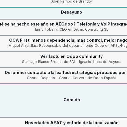
Abel Ramos de Brandty
Desayuno
é se ha hecho este año en AEOdoo? Telefonía y VoIP integr
Enric Tobella, CEO en Dixmit Consulting SL
OCA First: menos dependencia, más control, mejor neg
Miquel Alzanillas, Responsable del departamento Odoo en APSL-Na
Verifactu en Odoo community
Santiago Blanco Bresco de SDi - Ignacio Ibeas de Acysos
Del primer contacto a la lealtad: estrategias probadas po
Gabriel Delgado - Gabriel Cervera de Odoo España
Comida
Novedades AEAT y estado de la localización