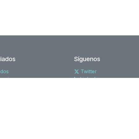
iados
Síguenos
rdos
Twitter
socios
Linkedin
tiva
Youtube
spain
Con tecnología de