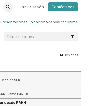
Iniciar sesión
Contáctenos
Presentaciones
Ubicación
Agenda
Inscribirse
14
sesiones
 Odoo de SDi)
nager Odoo España)
ejor desde RRHH