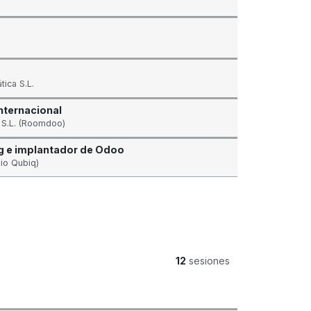
ica S.L.
nternacional
S.L. (Roomdoo)
ng e implantador de Odoo
io Qubiq)
12
sesiones