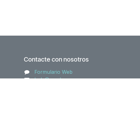
Contacte con nosotros
Formulario Web
hola@aeodoo.org
+34 910 053 110
- El mejor
Comercio electrónico de código
abierto