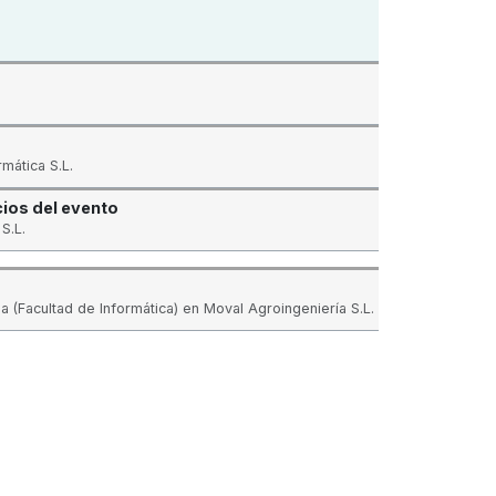
mática S.L.
ios del evento
S.L.
a (Facultad de Informática) en Moval Agroingeniería S.L.