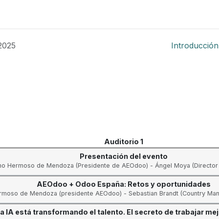
Foro
Eventos
Formación
Asociados
2025
Introducción
Auditorio 1
Presentación del evento
o Hermoso de Mendoza (Presidente de AEOdoo) - Ángel Moya (Director
AEOdoo + Odoo España: Retos y oportunidades
moso de Mendoza (presidente AEOdoo) - Sebastian Brandt (Country Ma
a IA está transformando el talento. El secreto de trabajar m