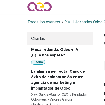
Ir al contenido
Quienes somos
Noticias
Todos los eventos
XVIII Jornadas Odoo 
Charlas
Mesa redonda: Odoo + IA,
¿Qué nos espera?
Hecho
La alianza perfecta: Caso de
éxito de colaboración entre
agencia de marketing e
implantador de Odoo
Xavi Garcia-Ruano, CEO y Fundador
Odoovers - Andrés García
(Testimonio Qubiq)