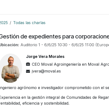
Foro
Eventos
Formación
Asociados
2025
Todas las charlas
Gestión de expedientes para corporacion
Ubicación:
Auditorio 1
-
6/6/25 10:30
-
6/6/25 11:00
(
Europ
Jorge Vera Morales
CEO Moval Agroingeniería
en
Moval Agroi
jvera@moval.es
Ingeniero agrónomo e investigador comprometido con el sec
Experiencia en la gestión integral de Comunidades de Regan
rentabilidad, eficiencia y sostenibilidad.