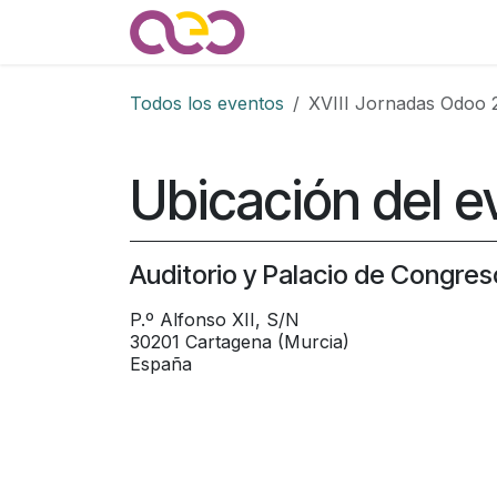
Ir al contenido
Quienes somos
Noticias
Todos los eventos
XVIII Jornadas Odoo 
Ubicación del e
Auditorio y Palacio de Congreso
P.º Alfonso XII, S/N
30201 Cartagena (Murcia)
España