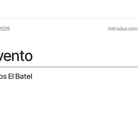
Foro
Eventos
Formación
Asociados
2025
Introducción
vento
s El Batel