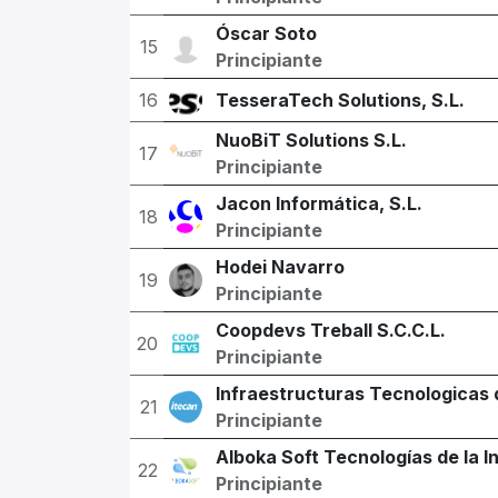
Óscar Soto
15
Principiante
16
TesseraTech Solutions, S.L.
NuoBiT Solutions S.L.
17
Principiante
Jacon Informática, S.L.
18
Principiante
Hodei Navarro
19
Principiante
Coopdevs Treball S.C.C.L.
20
Principiante
Infraestructuras Tecnologicas 
21
Principiante
Alboka Soft Tecnologías de la I
22
Principiante