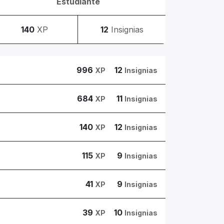
Estudiante
140
XP
12
Insignias
996
12
XP
Insignias
684
11
XP
Insignias
140
12
XP
Insignias
115
9
XP
Insignias
41
9
XP
Insignias
39
10
XP
Insignias