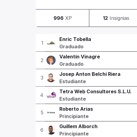
996
XP
12
Insignias
Enric Tobella
1
Graduado
Valentín Vinagre
2
Graduado
Josep Anton Belchi Riera
3
Estudiante
Tetra Web Consultores S.L.U.
4
Estudiante
Roberto Arias
5
Principiante
Guillem Alborch
6
Principiante