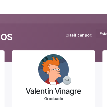
Foro
Eventos
Formación
Asociados
ios
Est
Clasificar por:
Valentín Vinagre
Graduado