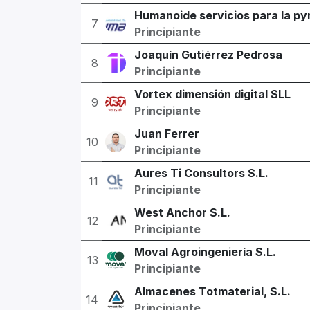
Humanoide servicios para la py
7
Principiante
Joaquín Gutiérrez Pedrosa
8
Principiante
Vortex dimensión digital SLL
9
Principiante
Juan Ferrer
10
Principiante
Aures Ti Consultors S.L.
11
Principiante
West Anchor S.L.
12
Principiante
Moval Agroingeniería S.L.
13
Principiante
Almacenes Totmaterial, S.L.
14
Principiante