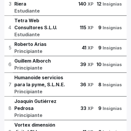
3
Riera
140
12
XP
Insignias
Estudiante
Tetra Web
4
Consultores S.L.U.
115
9
XP
Insignias
Estudiante
Roberto Arias
5
41
9
XP
Insignias
Principiante
Guillem Alborch
6
39
10
XP
Insignias
Principiante
Humanoide servicios
7
para la pyme, S.L.N.E.
36
8
XP
Insignias
Principiante
Joaquín Gutiérrez
8
Pedrosa
33
9
XP
Insignias
Principiante
Vortex dimensión