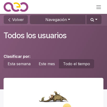
Ir al contenido
Volver
Navegación
Todos los usuarios
Clasificar por:
Esta semana
Este mes
Todo el tiempo