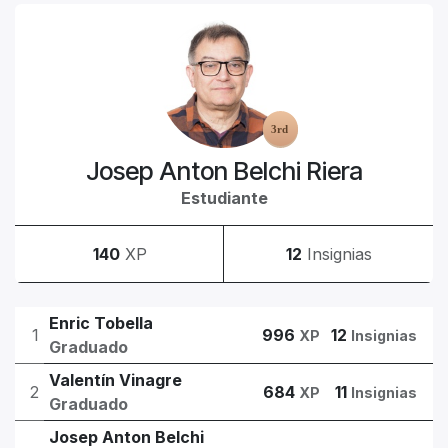
Josep Anton Belchi Riera
Estudiante
140
XP
12
Insignias
Enric Tobella
1
996
12
XP
Insignias
Graduado
Valentín Vinagre
2
684
11
XP
Insignias
Graduado
Josep Anton Belchi