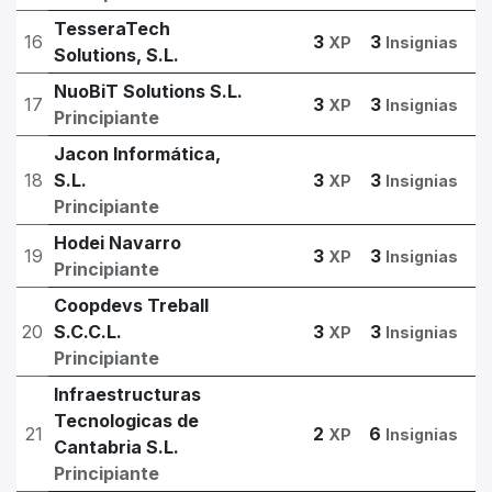
TesseraTech
16
3
3
XP
Insignias
Solutions, S.L.
NuoBiT Solutions S.L.
17
3
3
XP
Insignias
Principiante
Jacon Informática,
18
S.L.
3
3
XP
Insignias
Principiante
Hodei Navarro
19
3
3
XP
Insignias
Principiante
Coopdevs Treball
20
S.C.C.L.
3
3
XP
Insignias
Principiante
Infraestructuras
Tecnologicas de
21
2
6
XP
Insignias
Cantabria S.L.
Principiante