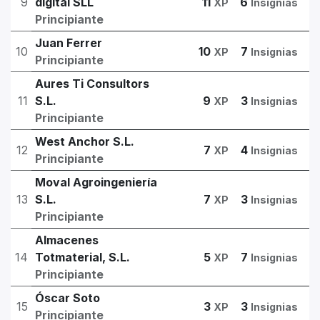
9
digital SLL
11
6
XP
Insignias
Principiante
Juan Ferrer
10
10
7
XP
Insignias
Principiante
Aures Ti Consultors
11
S.L.
9
3
XP
Insignias
Principiante
West Anchor S.L.
12
7
4
XP
Insignias
Principiante
Moval Agroingeniería
13
S.L.
7
3
XP
Insignias
Principiante
Almacenes
14
Totmaterial, S.L.
5
7
XP
Insignias
Principiante
Óscar Soto
15
3
3
XP
Insignias
Principiante