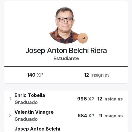
Josep Anton Belchi Riera
Estudiante
140
XP
12
Insignias
Enric Tobella
1
996
12
XP
Insignias
Graduado
Valentín Vinagre
2
684
11
XP
Insignias
Graduado
Josep Anton Belchi