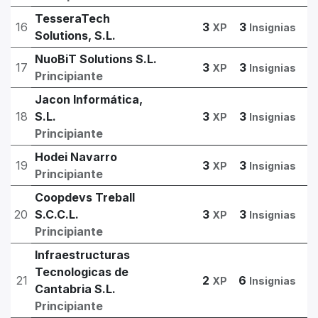
TesseraTech
16
3
3
XP
Insignias
Solutions, S.L.
NuoBiT Solutions S.L.
17
3
3
XP
Insignias
Principiante
Jacon Informática,
18
S.L.
3
3
XP
Insignias
Principiante
Hodei Navarro
19
3
3
XP
Insignias
Principiante
Coopdevs Treball
20
S.C.C.L.
3
3
XP
Insignias
Principiante
Infraestructuras
Tecnologicas de
21
2
6
XP
Insignias
Cantabria S.L.
Principiante