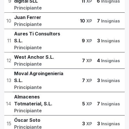
9
digital SLL
11
6
XP
Insignias
Principiante
Juan Ferrer
10
10
7
XP
Insignias
Principiante
Aures Ti Consultors
11
S.L.
9
3
XP
Insignias
Principiante
West Anchor S.L.
12
7
4
XP
Insignias
Principiante
Moval Agroingeniería
13
S.L.
7
3
XP
Insignias
Principiante
Almacenes
14
Totmaterial, S.L.
5
7
XP
Insignias
Principiante
Óscar Soto
15
3
3
XP
Insignias
Principiante