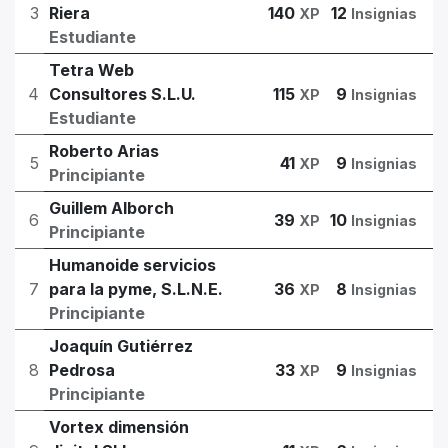
3
Riera
140
12
XP
Insignias
Estudiante
Tetra Web
4
Consultores S.L.U.
115
9
XP
Insignias
Estudiante
Roberto Arias
5
41
9
XP
Insignias
Principiante
Guillem Alborch
6
39
10
XP
Insignias
Principiante
Humanoide servicios
7
para la pyme, S.L.N.E.
36
8
XP
Insignias
Principiante
Joaquín Gutiérrez
8
Pedrosa
33
9
XP
Insignias
Principiante
Vortex dimensión