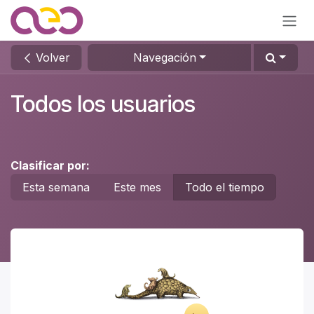
Ir al contenido
Volver
Navegación
Todos los usuarios
Clasificar por:
Esta semana
Este mes
Todo el tiempo