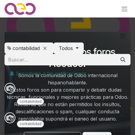
Ir al contenido
General
contabilidad
Todos
¡Bienvenido a los foros
Aeodoo!
Suscribirse a las notificaciones
Somos la comunidad de Odoo internacional
hispanohablante.
Problema con módulos Peppol y
0
Estos foros son para compartir y debatir dudas
Analytic en Odoo 18
técnicas, funcionales y mejores prácticas para Odoo.
contabilidad
sept. 25
Recuerda que no están permitidos los insultos,
descalificaciones o spam, cualquier conducta
Duda Pantalla Apuntes Contables
1
reprobable supondrá el baneo del usuario.
contabilidad
jul. 25