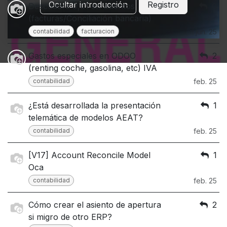
Ocultar introducción
Registro
Descuadre 0,01 en asientos
0
(facturas/Conciliación bancaria)
contabilidad
facturacion
jun. 25
Gastos especiales en ODOO
2
(renting coche, gasolina, etc) IVA
contabilidad
feb. 25
¿Está desarrollada la presentación
1
telemática de modelos AEAT?
contabilidad
feb. 25
[V17] Account Reconcile Model
1
Oca
contabilidad
feb. 25
Cómo crear el asiento de apertura
2
si migro de otro ERP?