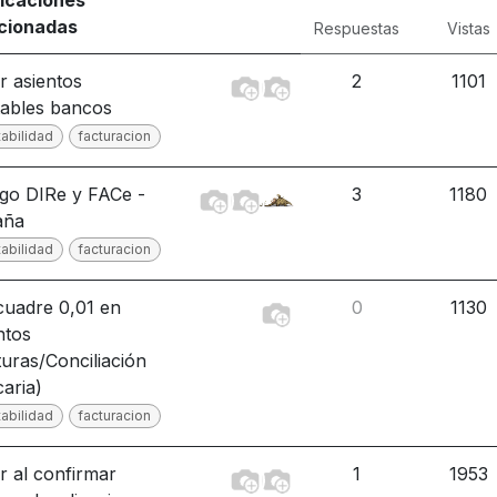
licaciones
acionadas
Respuestas
Vistas
r asientos
2
1101
ables bancos
abilidad
facturacion
go DIRe y FACe -
3
1180
aña
abilidad
facturacion
uadre 0,01 en
0
1130
ntos
turas/Conciliación
aria)
abilidad
facturacion
r al confirmar
1
1953