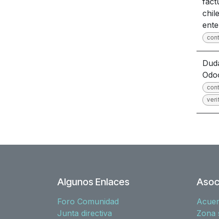
fact
chil
ente
cont
Duda
Odo
cont
veri
Algunos Enlaces
Asoc
Foro Comunidad
Acue
Junta directiva
Zona 