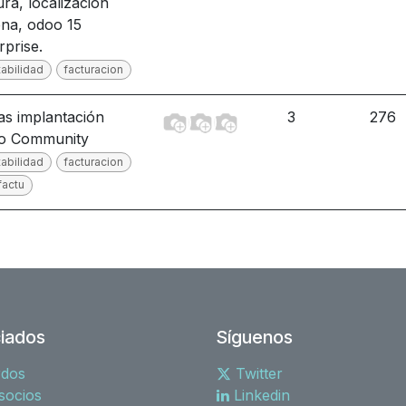
ura, localizacion
ena, odoo 15
rprise.
abilidad
facturacion
s implantación
3
276
o Community
abilidad
facturacion
factu
iados
Síguenos
rdos
Twitter
socios
Linkedin