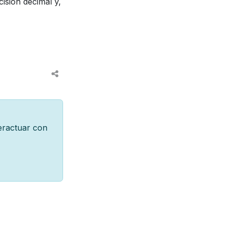
cisión decimal y,
teractuar con