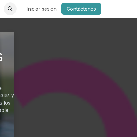
Iniciar sesión
Contáctenos
s
e.
ales y
s los
able