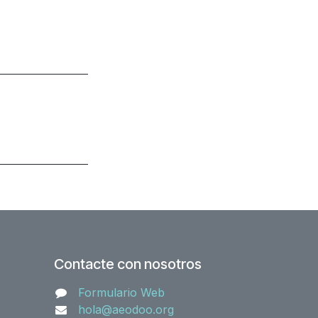
Contacte con nosotros
Formulario Web
hola@aeodoo.org