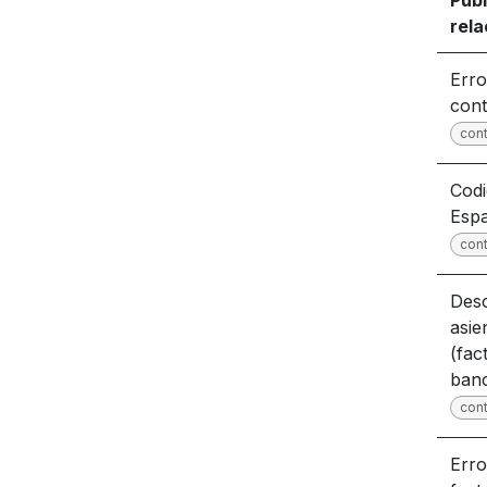
Pub
rel
Erro
cont
cont
Codi
Esp
cont
Desc
asie
(fac
banc
cont
Erro