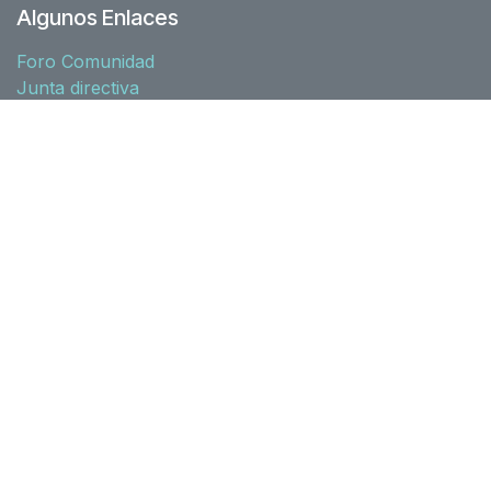
Algunos Enlaces
Foro Comunidad
Junta directiva
Nuestra historia
Recursos
Asociados
Acuerdos
Zona socios
Normativa
l10n-spain
Síguenos