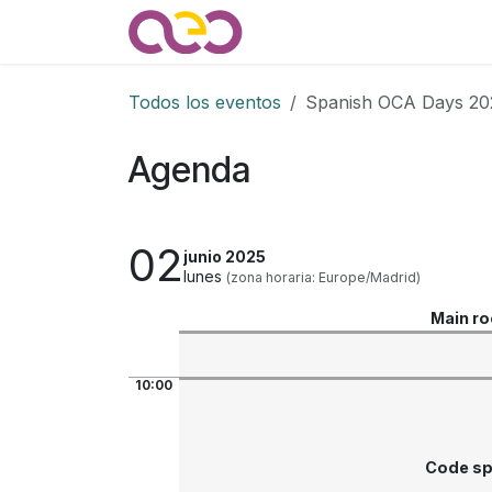
Ir al contenido
Quienes somos
Noticias
Todos los eventos
Spanish OCA Days 20
Agenda
02
junio 2025
lunes
(zona horaria: Europe/Madrid)
Main r
10:00
Code sp