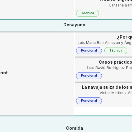
Lansana Bar
Técnica
Desayuno
¿Por q
Luis Maria Ron Almazán y Ánge
Funcional
Técnica
Casos práctico
Luis David Rodríguez Po
rint
Funcional
La navaja suiza de los
Víctor Martínez A
Funcional
Comida