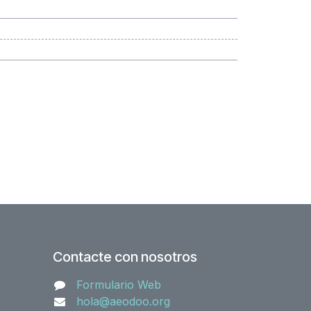
Contacte con nosotros
Formulario Web
hola@aeodoo.org