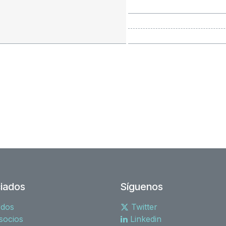
iados
Síguenos
rdos
Twitter
socios
Linkedin