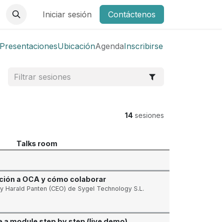
Iniciar sesión
Contáctenos
Presentaciones
Ubicación
Agenda
Inscribirse
14
sesiones
Talks room
ción a OCA y cómo colaborar
 y Harald Panten (CEO) de Sygel Technology S.L.
 a module step by step (live demo)