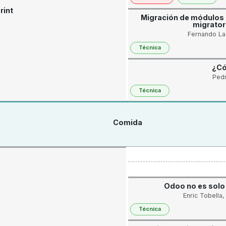
rint
Migración de módulos
migrator
Fernando La
Técnica
¿Có
Pedr
Técnica
Comida
Odoo no es solo
Enric Tobella
Técnica