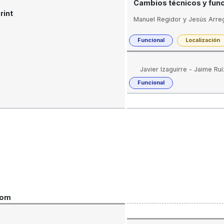
Cambios técnicos y func
rint
Manuel Regidor y Jesús Arreg
Funcional
Localización
Javier Izaguirre - Jaime Ru
Funcional
oom