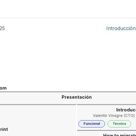
Foro
Eventos
Formación
Asociados
25
Introducción
oom
Presentación
Introduc
Valentín Vinagre (CTO)
Funcional
Técnica
rint
How to migrate