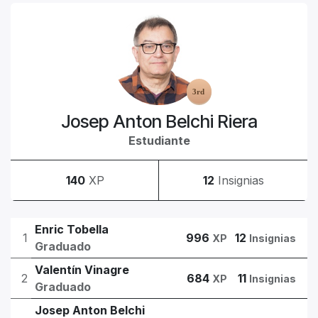
Josep Anton Belchi Riera
Estudiante
140
XP
12
Insignias
Enric Tobella
1
996
12
XP
Insignias
Graduado
Valentín Vinagre
2
684
11
XP
Insignias
Graduado
Josep Anton Belchi