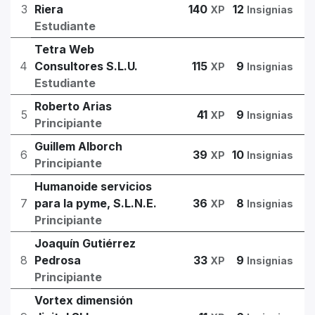
3
Riera
140
12
XP
Insignias
Estudiante
Tetra Web
4
Consultores S.L.U.
115
9
XP
Insignias
Estudiante
Roberto Arias
5
41
9
XP
Insignias
Principiante
Guillem Alborch
6
39
10
XP
Insignias
Principiante
Humanoide servicios
7
para la pyme, S.L.N.E.
36
8
XP
Insignias
Principiante
Joaquín Gutiérrez
8
Pedrosa
33
9
XP
Insignias
Principiante
Vortex dimensión