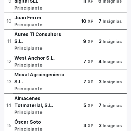
9
digital SLL
11
6
XP
Insignias
Principiante
Juan Ferrer
10
10
7
XP
Insignias
Principiante
Aures Ti Consultors
11
S.L.
9
3
XP
Insignias
Principiante
West Anchor S.L.
12
7
4
XP
Insignias
Principiante
Moval Agroingeniería
13
S.L.
7
3
XP
Insignias
Principiante
Almacenes
14
Totmaterial, S.L.
5
7
XP
Insignias
Principiante
Óscar Soto
15
3
3
XP
Insignias
Principiante