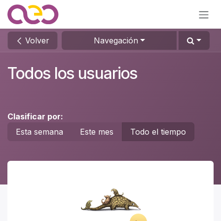
Ir al contenido
Volver
Navegación
Todos los usuarios
Clasificar por:
Esta semana
Este mes
Todo el tiempo