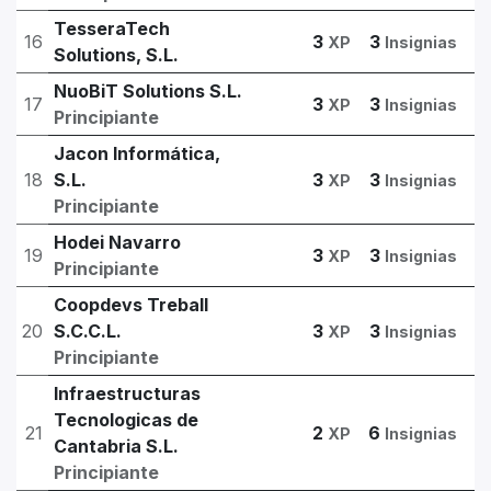
TesseraTech
16
3
3
XP
Insignias
Solutions, S.L.
NuoBiT Solutions S.L.
17
3
3
XP
Insignias
Principiante
Jacon Informática,
18
S.L.
3
3
XP
Insignias
Principiante
Hodei Navarro
19
3
3
XP
Insignias
Principiante
Coopdevs Treball
20
S.C.C.L.
3
3
XP
Insignias
Principiante
Infraestructuras
Tecnologicas de
21
2
6
XP
Insignias
Cantabria S.L.
Principiante