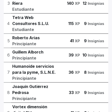
3
Riera
140
12
XP
Insignias
Estudiante
Tetra Web
4
Consultores S.L.U.
115
9
XP
Insignias
Estudiante
Roberto Arias
5
41
9
XP
Insignias
Principiante
Guillem Alborch
6
39
10
XP
Insignias
Principiante
Humanoide servicios
7
para la pyme, S.L.N.E.
36
8
XP
Insignias
Principiante
Joaquín Gutiérrez
8
Pedrosa
33
9
XP
Insignias
Principiante
Vortex dimensión