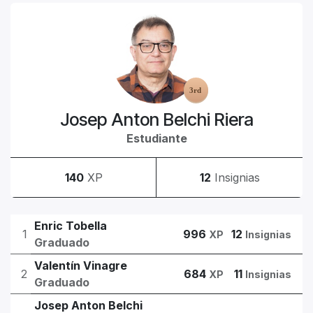
Josep Anton Belchi Riera
Estudiante
140
XP
12
Insignias
Enric Tobella
1
996
12
XP
Insignias
Graduado
Valentín Vinagre
2
684
11
XP
Insignias
Graduado
Josep Anton Belchi