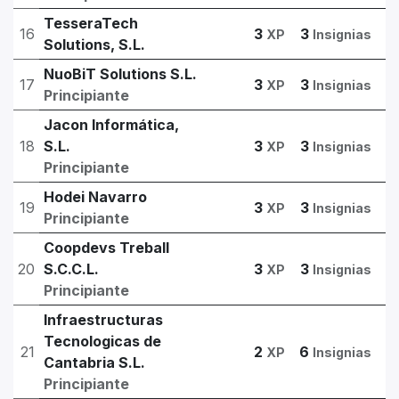
TesseraTech
16
3
3
XP
Insignias
Solutions, S.L.
NuoBiT Solutions S.L.
17
3
3
XP
Insignias
Principiante
Jacon Informática,
18
S.L.
3
3
XP
Insignias
Principiante
Hodei Navarro
19
3
3
XP
Insignias
Principiante
Coopdevs Treball
20
S.C.C.L.
3
3
XP
Insignias
Principiante
Infraestructuras
Tecnologicas de
21
2
6
XP
Insignias
Cantabria S.L.
Principiante