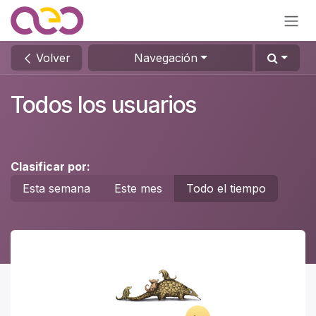
Ir al contenido
Volver
Navegación
Todos los usuarios
Clasificar por:
Esta semana
Este mes
Todo el tiempo