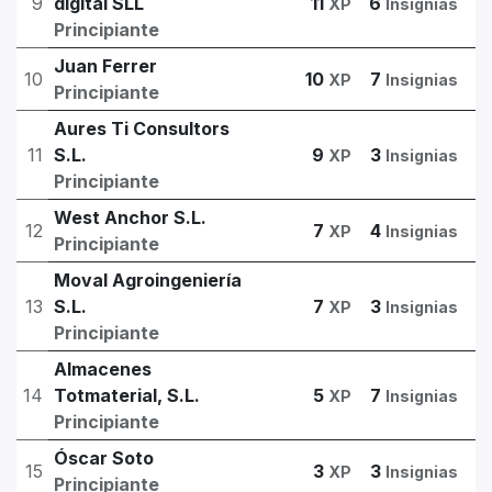
9
digital SLL
11
6
XP
Insignias
Principiante
Juan Ferrer
10
10
7
XP
Insignias
Principiante
Aures Ti Consultors
11
S.L.
9
3
XP
Insignias
Principiante
West Anchor S.L.
12
7
4
XP
Insignias
Principiante
Moval Agroingeniería
13
S.L.
7
3
XP
Insignias
Principiante
Almacenes
14
Totmaterial, S.L.
5
7
XP
Insignias
Principiante
Óscar Soto
15
3
3
XP
Insignias
Principiante