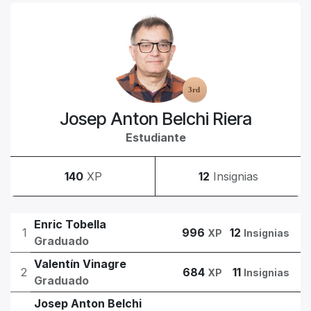
Josep Anton Belchi Riera
Estudiante
140
XP
12
Insignias
Enric Tobella
1
996
12
XP
Insignias
Graduado
Valentín Vinagre
2
684
11
XP
Insignias
Graduado
Josep Anton Belchi