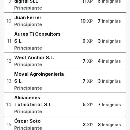
9
digital SLL
11
6
XP
Insignias
Principiante
Juan Ferrer
10
10
7
XP
Insignias
Principiante
Aures Ti Consultors
11
S.L.
9
3
XP
Insignias
Principiante
West Anchor S.L.
12
7
4
XP
Insignias
Principiante
Moval Agroingeniería
13
S.L.
7
3
XP
Insignias
Principiante
Almacenes
14
Totmaterial, S.L.
5
7
XP
Insignias
Principiante
Óscar Soto
15
3
3
XP
Insignias
Principiante