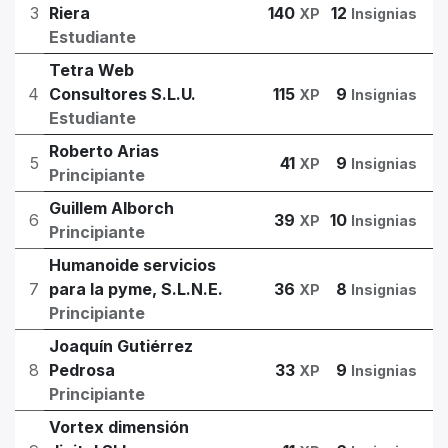
3
Riera
140
12
XP
Insignias
Estudiante
Tetra Web
4
Consultores S.L.U.
115
9
XP
Insignias
Estudiante
Roberto Arias
5
41
9
XP
Insignias
Principiante
Guillem Alborch
6
39
10
XP
Insignias
Principiante
Humanoide servicios
7
para la pyme, S.L.N.E.
36
8
XP
Insignias
Principiante
Joaquín Gutiérrez
8
Pedrosa
33
9
XP
Insignias
Principiante
Vortex dimensión