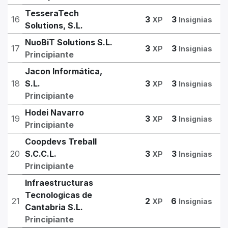
TesseraTech
16
3
3
XP
Insignias
Solutions, S.L.
NuoBiT Solutions S.L.
17
3
3
XP
Insignias
Principiante
Jacon Informática,
18
S.L.
3
3
XP
Insignias
Principiante
Hodei Navarro
19
3
3
XP
Insignias
Principiante
Coopdevs Treball
20
S.C.C.L.
3
3
XP
Insignias
Principiante
Infraestructuras
Tecnologicas de
21
2
6
XP
Insignias
Cantabria S.L.
Principiante