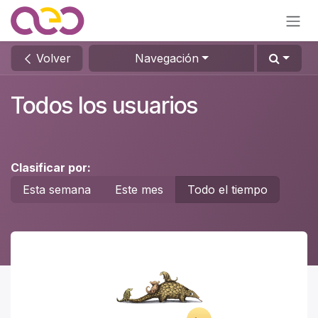
Ir al contenido
Volver
Navegación
Todos los usuarios
Clasificar por:
Esta semana
Este mes
Todo el tiempo