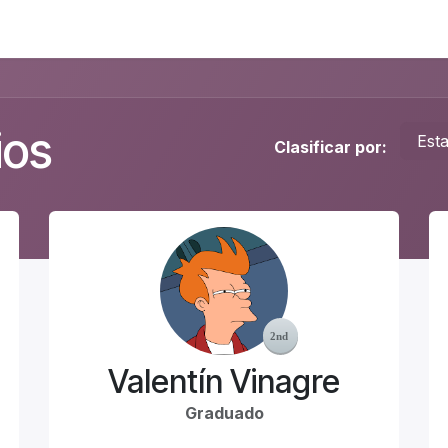
Foro
Eventos
Formación
Asociados
ios
Est
Clasificar por:
Valentín Vinagre
Graduado