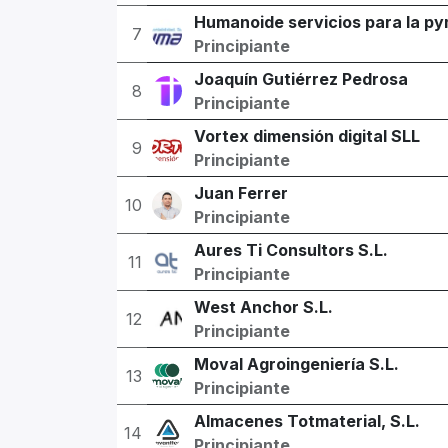
Humanoide servicios para la py
7
Principiante
Joaquín Gutiérrez Pedrosa
8
Principiante
Vortex dimensión digital SLL
9
Principiante
Juan Ferrer
10
Principiante
Aures Ti Consultors S.L.
11
Principiante
West Anchor S.L.
12
Principiante
Moval Agroingeniería S.L.
13
Principiante
Almacenes Totmaterial, S.L.
14
Principiante