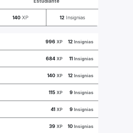
Estudiante
140
XP
12
Insignias
996
12
XP
Insignias
684
11
XP
Insignias
140
12
XP
Insignias
115
9
XP
Insignias
41
9
XP
Insignias
39
10
XP
Insignias