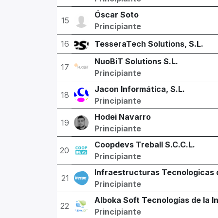
Óscar Soto
15
Principiante
16
TesseraTech Solutions, S.L.
NuoBiT Solutions S.L.
17
Principiante
Jacon Informática, S.L.
18
Principiante
Hodei Navarro
19
Principiante
Coopdevs Treball S.C.C.L.
20
Principiante
Infraestructuras Tecnologicas 
21
Principiante
Alboka Soft Tecnologías de la I
22
Principiante