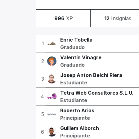
996
XP
12
Insignias
Enric Tobella
1
Graduado
Valentín Vinagre
2
Graduado
Josep Anton Belchi Riera
3
Estudiante
Tetra Web Consultores S.L.U.
4
Estudiante
Roberto Arias
5
Principiante
Guillem Alborch
6
Principiante