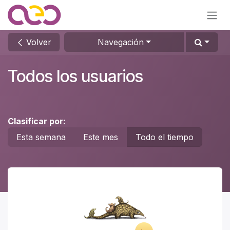
Ir al contenido
Volver
Navegación
Todos los usuarios
Clasificar por:
Esta semana
Este mes
Todo el tiempo