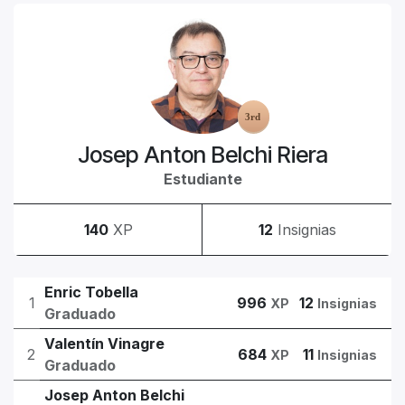
Josep Anton Belchi Riera
Estudiante
140
XP
12
Insignias
Enric Tobella
1
996
12
XP
Insignias
Graduado
Valentín Vinagre
2
684
11
XP
Insignias
Graduado
Josep Anton Belchi