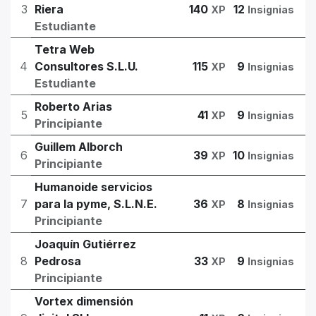
3
Riera
140
12
XP
Insignias
Estudiante
Tetra Web
4
Consultores S.L.U.
115
9
XP
Insignias
Estudiante
Roberto Arias
5
41
9
XP
Insignias
Principiante
Guillem Alborch
6
39
10
XP
Insignias
Principiante
Humanoide servicios
7
para la pyme, S.L.N.E.
36
8
XP
Insignias
Principiante
Joaquín Gutiérrez
8
Pedrosa
33
9
XP
Insignias
Principiante
Vortex dimensión