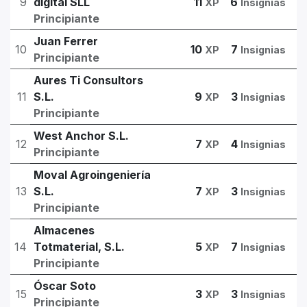
9
digital SLL
11
6
XP
Insignias
Principiante
Juan Ferrer
10
10
7
XP
Insignias
Principiante
Aures Ti Consultors
11
S.L.
9
3
XP
Insignias
Principiante
West Anchor S.L.
12
7
4
XP
Insignias
Principiante
Moval Agroingeniería
13
S.L.
7
3
XP
Insignias
Principiante
Almacenes
14
Totmaterial, S.L.
5
7
XP
Insignias
Principiante
Óscar Soto
15
3
3
XP
Insignias
Principiante