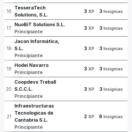
TesseraTech
16
3
3
XP
Insignias
Solutions, S.L.
NuoBiT Solutions S.L.
17
3
3
XP
Insignias
Principiante
Jacon Informática,
18
S.L.
3
3
XP
Insignias
Principiante
Hodei Navarro
19
3
3
XP
Insignias
Principiante
Coopdevs Treball
20
S.C.C.L.
3
3
XP
Insignias
Principiante
Infraestructuras
Tecnologicas de
21
2
6
XP
Insignias
Cantabria S.L.
Principiante