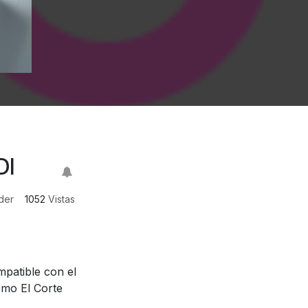
DI
der
1052
Vistas
patible con el
mo El Corte