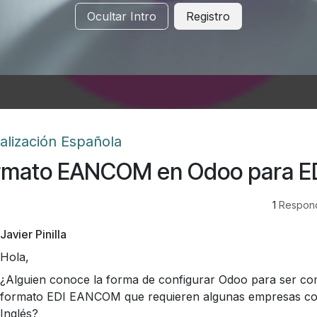
Ocultar Intro
Registro
alización Española
rmato EANCOM en Odoo para E
1
Respon
Javier Pinilla
Hola,
¿Alguien conoce la forma de configurar Odoo para ser com
formato EDI EANCOM que requieren algunas empresas co
Inglés?