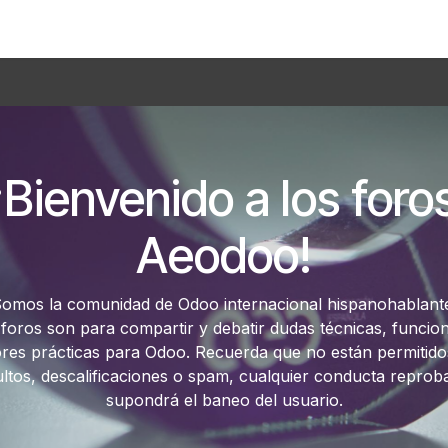
Foro
Eventos
Formación
Asociados
¡Bienvenido a los foro
Aeodoo!
omos la comunidad de Odoo internacional hispanohablant
 foros son para compartir y debatir dudas técnicas, funcion
res prácticas para Odoo. Recuerda que no están permitido
ultos, descalificaciones o spam, cualquier conducta reprob
supondrá el baneo del usuario.