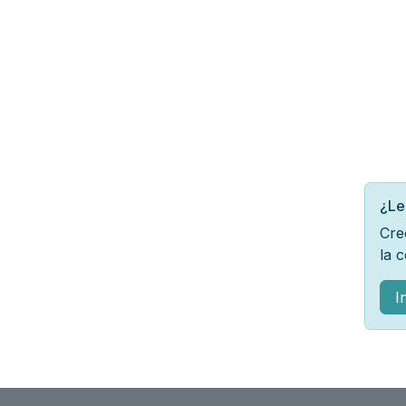
¿Le
Cre
la 
I