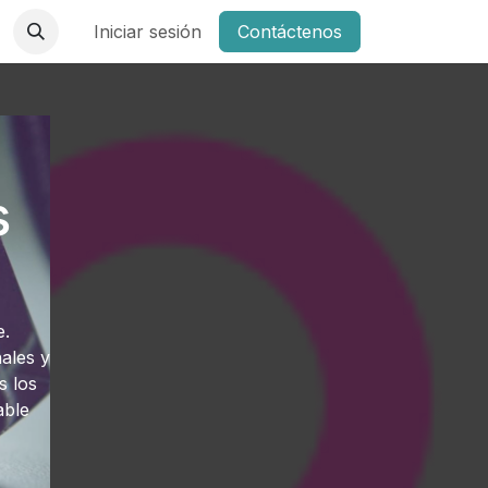
Iniciar sesión
Contáctenos
s
e.
ales y
s los
able