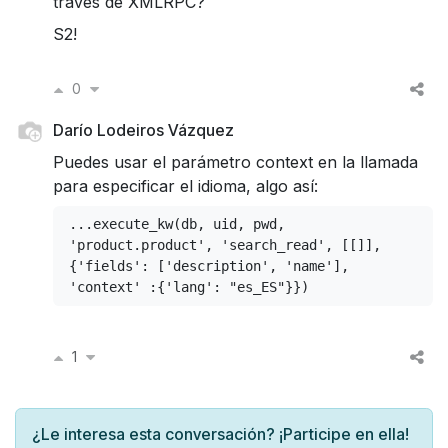
través de XMLRPC?
S2!
0
Darío Lodeiros Vázquez
Puedes usar el parámetro context en la llamada
para especificar el idioma, algo así:
..
.
execute_kw
(
db
,
 uid
,
 pwd
,
'product.product'
,
'search_read'
,
[[]],
{
'fields'
:
[
'description'
,
'name'
],
'context'
:{
'lang'
:
"es_ES"
}})
1
¿Le interesa esta conversación? ¡Participe en ella!