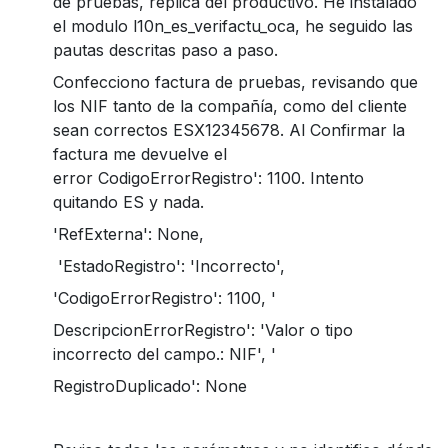
de pruebas, réplica del productivo. He instalado
el modulo l10n_es_verifactu_oca, he seguido las
pautas descritas paso a paso.
Confecciono factura de pruebas, revisando que
los NIF tanto de la compañía, como del cliente
sean correctos ESX12345678. Al Confirmar la
factura me devuelve el
error CodigoErrorRegistro': 1100. Intento
quitando ES y nada.
'RefExterna': None,
'EstadoRegistro': 'Incorrecto',
'CodigoErrorRegistro': 1100, '
DescripcionErrorRegistro': 'Valor o tipo
incorrecto del campo.: NIF', '
RegistroDuplicado': None