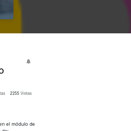
o
tas
2255
Vistas
 en el módulo de