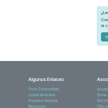
¿Le
Cre
la 
I
Algunos Enlaces
Asoc
Foro Comunidad
Acue
Junta directiva
Zona 
Nuestra historia
Norma
Recursos
l10n-