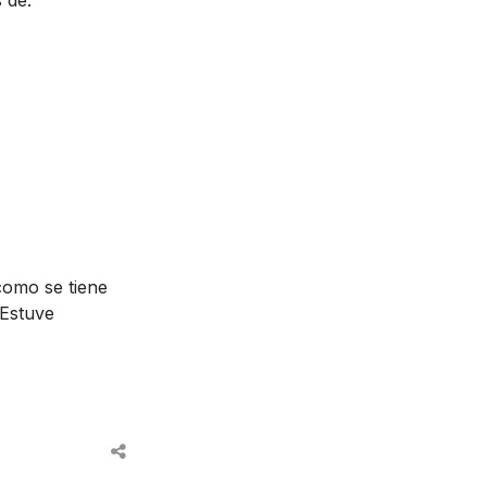
 de:
como se tiene
 Estuve