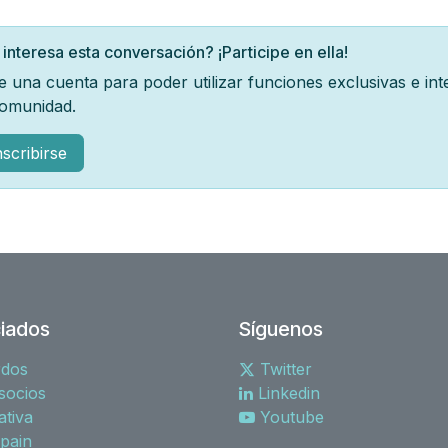
 interesa esta conversación? ¡Participe en ella!
e una cuenta para poder utilizar funciones exclusivas e in
comunidad.
nscribirse
iados
Síguenos
rdos
Twitter
socios
Linkedin
tiva
Youtube
spain