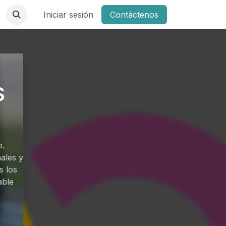
Iniciar sesión
Contáctenos
s
e.
ales y
s los
able