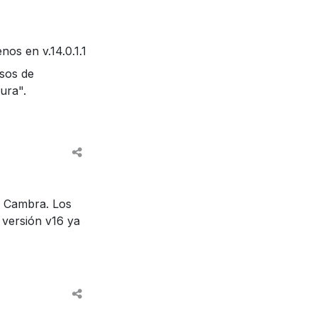
os en v.14.0.1.1
isos de
ura".
é Cambra. Los
 versión v16 ya