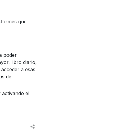
informes que
ra poder
or, libro diario,
n acceder a esas
as de
 activando el