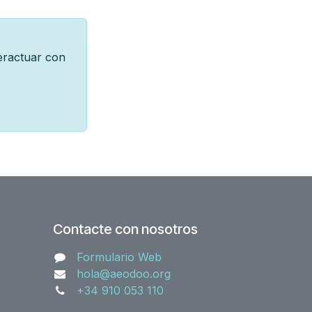
teractuar con
Contacte con nosotros
Formulario Web
hola@aeodoo.org
+34 910 053 110