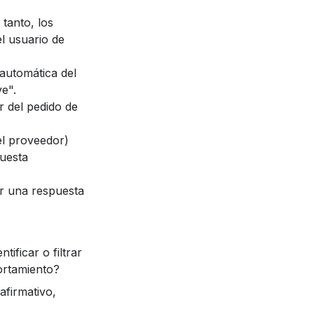
tanto, los
l usuario de
automática del
e".
r del pedido de
el proveedor)
puesta
ar una respuesta
ificar o filtrar
ortamiento?
afirmativo,