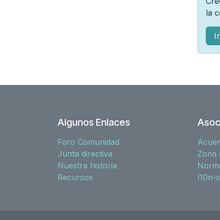
Cre
la 
I
Algunos Enlaces
Asoc
Foro Comunidad
Acue
Junta directiva
Zona 
Nuestra historia
Norma
Recursos
l10n-