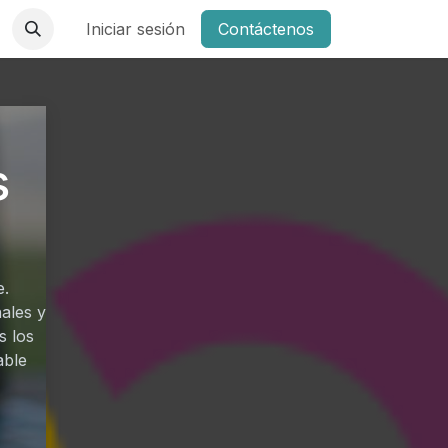
Iniciar sesión
Contáctenos
s
e.
ales y
s los
able