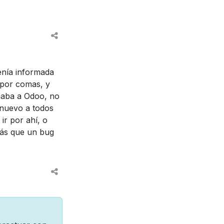
enía informada
 por comas, y
rnaba a Odoo, no
e nuevo a todos
ir por ahí, o
más que un bug