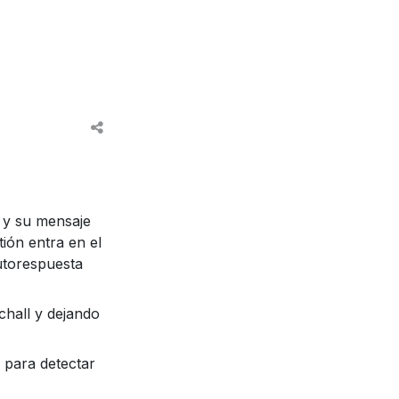
 y su mensaje
ión entra en el
autorespuesta
tchall y dejando
para detectar