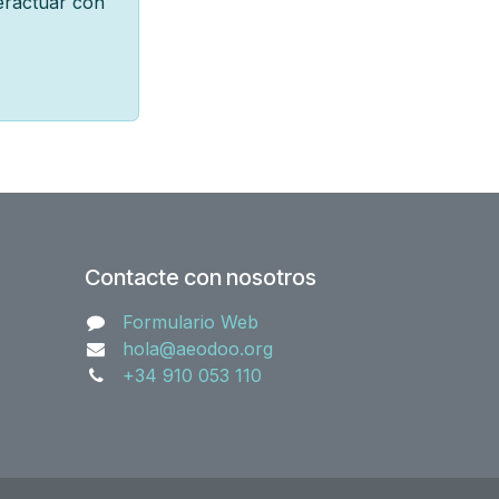
teractuar con
Contacte con nosotros
Formulario Web
hola@aeodoo.org
+34 910 053 110