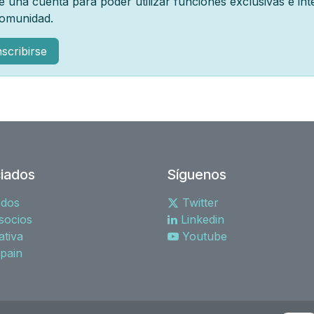
e una cuenta para poder utilizar funciones exclusivas e in
comunidad.
nscribirse
iados
Síguenos
rdos
Twitter
socios
Linkedin
tiva
Youtube
spain