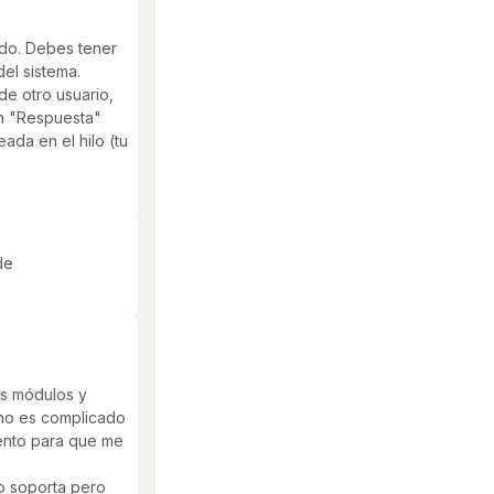
ado. Debes tener
del sistema.
de otro usuario,
ón "Respuesta"
eada en el hilo (tu
de
s módulos y
 no es complicado
iento para que me
lo soporta pero