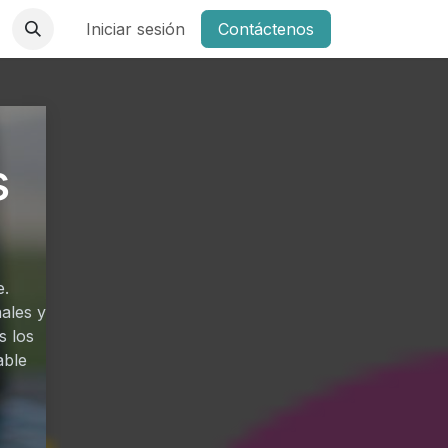
Iniciar sesión
Contáctenos
s
e.
ales y
s los
able