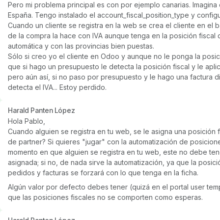
Pero mi problema principal es con por ejemplo canarias. Imagin
España. Tengo instalado el account_fiscal_position_type y config
Cuando un cliente se registra en la web se crea el cliente en el b
de la compra la hace con IVA aunque tenga en la posición fiscal
automática y con las provincias bien puestas.
Sólo si creo yo el cliente en Odoo y aunque no le ponga la posici
que si hago un presupuesto le detecta la posición fiscal y le aplic
pero aún así, si no paso por presupuesto y le hago una factura di
detecta el IVA... Estoy perdido.
Harald Panten López
Hola Pablo,
Cuando alguien se registra en tu web, se le asigna una posición f
de partner? Si quieres "jugar" con la automatización de posicione
momento en que alguien se registra en tu web, este no debe tene
asignada; si no, de nada sirve la automatización, ya que la posici
pedidos y facturas se forzará con lo que tenga en la ficha.
Algún valor por defecto debes tener (quizá en el portal user te
que las posiciones fiscales no se comporten como esperas.