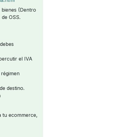
s bienes (Dentro
s de OSS.
 debes
ercutir el IVA
r régimen
de destino.
n
ra tu ecommerce,