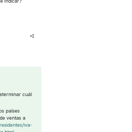
e indicar?
eterminar cuál
os países
de ventas a
residentes/iva-
ia.html