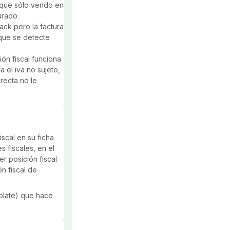
a que sólo vendo en
urado.
ack pero la factura
 que se detecte
ón fiscal funciona
a el iva no sujeto,
recta no le
iscal en su ficha
s fiscales, en el
r posición fiscal
ón fiscal de
mplate) que hace