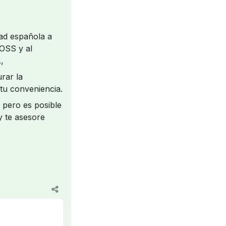
dad española a
 OSS y al
A,
rar la
 tu conveniencia.
 pero es posible
y te asesore