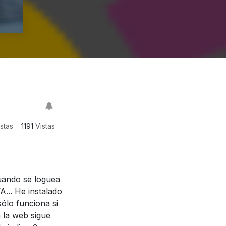
stas
1191
Vistas
uando se loguea
A... He instalado
ólo funciona si
n la web sigue