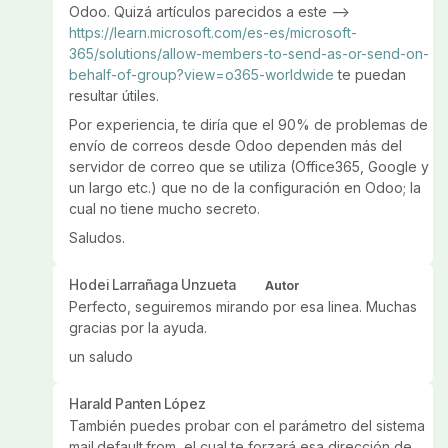
Odoo. Quizá artículos parecidos a este -->
https://learn.microsoft.com/es-es/microsoft-
365/solutions/allow-members-to-send-as-or-send-on-
behalf-of-group?view=o365-worldwide
te puedan
resultar útiles.
Por experiencia, te diría que el 90% de problemas de
envío de correos desde Odoo dependen más del
servidor de correo que se utiliza (Office365, Google y
un largo etc.) que no de la configuración en Odoo; la
cual no tiene mucho secreto.
Saludos.
Hodei Larrañaga Unzueta
Autor
Perfecto, seguiremos mirando por esa linea. Muchas
gracias por la ayuda.
un saludo
Harald Panten López
También puedes probar con el parámetro del sistema
mail.default.from, el cual te forzará esa dirección de