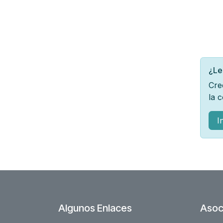
¿Le
Cre
la 
I
Algunos Enlaces
Asoc