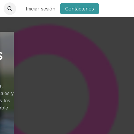
Iniciar sesión
Contáctenos
s
e.
ales y
s los
able