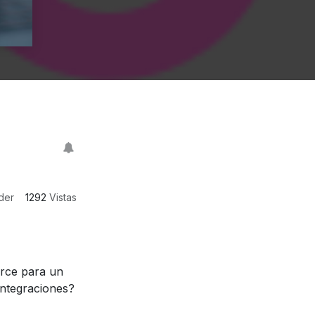
der
1292
Vistas
rce para un
integraciones?