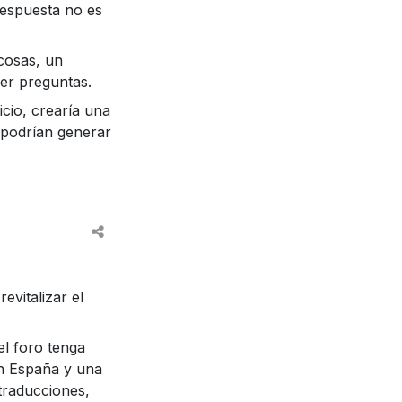
respuesta no es
 cosas, un
cer preguntas.
icio, crearía una
e podrían generar
vitalizar el
el foro tenga
n España y una
traducciones,