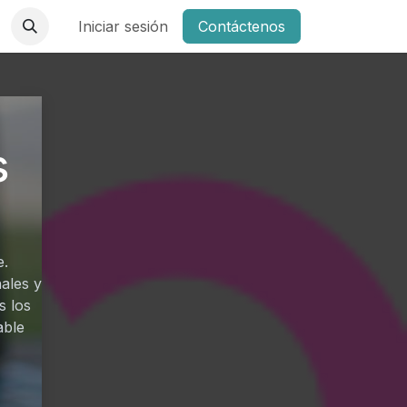
Iniciar sesión
Contáctenos
s
e.
ales y
s los
able