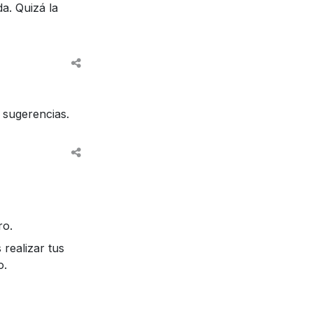
a. Quizá la
s sugerencias.
ro.
realizar tus
o.