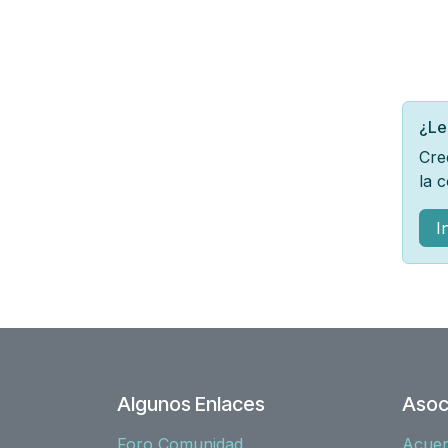
¿Le
Cre
la 
I
Algunos Enlaces
Asoc
Foro Comunidad
Acue