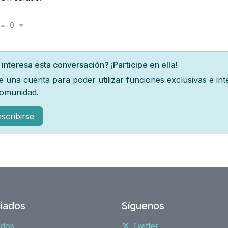
0
 interesa esta conversación? ¡Participe en ella!
e una cuenta para poder utilizar funciones exclusivas e in
comunidad.
nscribirse
iados
Síguenos
rdos
Twitter