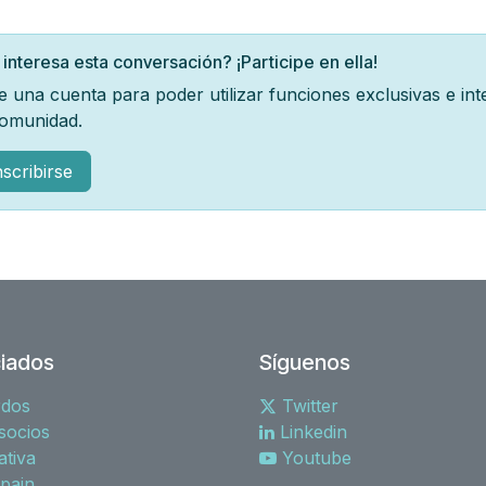
 interesa esta conversación? ¡Participe en ella!
e una cuenta para poder utilizar funciones exclusivas e in
comunidad.
nscribirse
iados
Síguenos
rdos
Twitter
socios
Linkedin
tiva
Youtube
spain