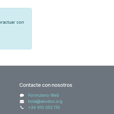
teractuar con
Contacte con nosotros
Formulario Web
hola@aeodoo.org
+34 910 053 110