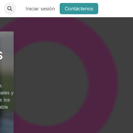
Iniciar sesión
Contáctenos
s
e.
ales y
s los
able