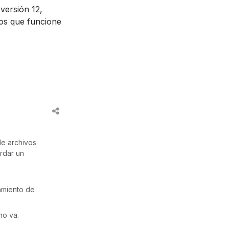
versión 12,
os que funcione
de archivos
rdar un
amiento de
no va.