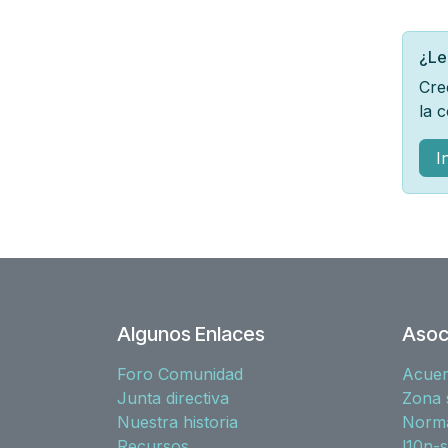
¿Le
Cre
la 
I
Algunos Enlaces
Asoc
Foro Comunidad
Acue
Junta directiva
Zona 
Nuestra historia
Norma
Recursos
l10n-