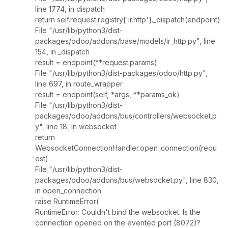
line 1774, in dispatch
return self.request.registry['ir.http']._dispatch(endpoint)
File "/usr/lib/python3/dist-
packages/odoo/addons/base/models/ir_http.py", line
154, in _dispatch
result = endpoint(**request.params)
File "/usr/lib/python3/dist-packages/odoo/http.py",
line 697, in route_wrapper
result = endpoint(self, *args, **params_ok)
File "/usr/lib/python3/dist-
packages/odoo/addons/bus/controllers/websocket.p
y", line 18, in websocket
return
WebsocketConnectionHandler.open_connection(requ
est)
File "/usr/lib/python3/dist-
packages/odoo/addons/bus/websocket.py", line 830,
in open_connection
raise RuntimeError(
RuntimeError: Couldn't bind the websocket. Is the
connection opened on the evented port (8072)?