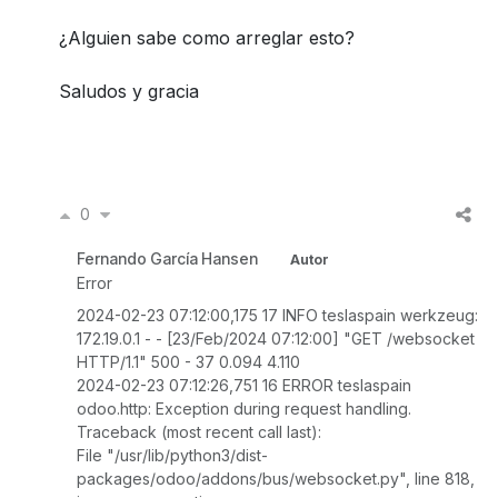
¿Alguien sabe como arreglar esto?
Saludos y gracia
0
Fernando García Hansen
Autor
Error
2024-02-23 07:12:00,175 17 INFO teslaspain werkzeug:
172.19.0.1 - - [23/Feb/2024 07:12:00] "GET /websocket
HTTP/1.1" 500 - 37 0.094 4.110
2024-02-23 07:12:26,751 16 ERROR teslaspain
odoo.http: Exception during request handling.
Traceback (most recent call last):
File "/usr/lib/python3/dist-
packages/odoo/addons/bus/websocket.py", line 818,