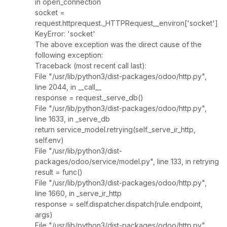
in open_connection
socket =
request.httprequest._HTTPRequest__environ['socket']
KeyError: 'socket'
The above exception was the direct cause of the
following exception:
Traceback (most recent call last):
File "/usr/lib/python3/dist-packages/odoo/http.py",
line 2044, in __call__
response = request._serve_db()
File "/usr/lib/python3/dist-packages/odoo/http.py",
line 1633, in _serve_db
return service_model.retrying(self._serve_ir_http,
self.env)
File "/usr/lib/python3/dist-
packages/odoo/service/model.py", line 133, in retrying
result = func()
File "/usr/lib/python3/dist-packages/odoo/http.py",
line 1660, in _serve_ir_http
response = self.dispatcher.dispatch(rule.endpoint,
args)
File "/usr/lib/python3/dist-packages/odoo/http.py",