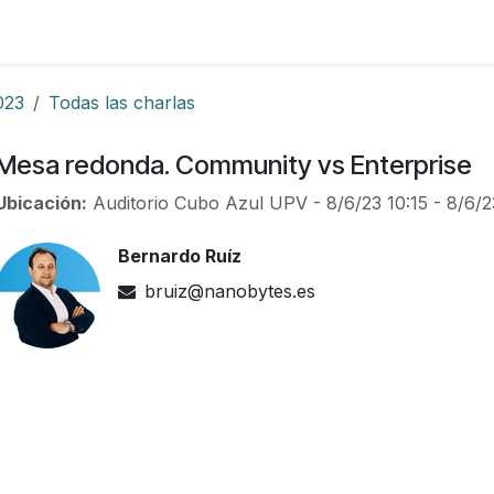
Foro
Eventos
Formación
Asociados
023
Todas las charlas
Mesa redonda. Community vs Enterprise
Ubicación:
Auditorio Cubo Azul UPV
-
8/6/23 10:15
-
8/6/2
Bernardo Ruíz
bruiz@nanobytes.es