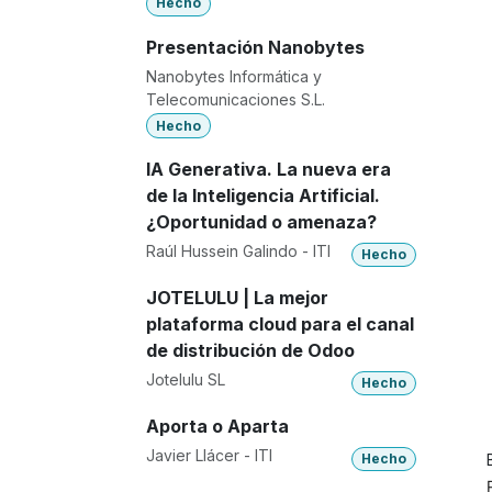
Hecho
Presentación Nanobytes
Nanobytes Informática y
Telecomunicaciones S.L.
Hecho
IA Generativa. La nueva era
de la Inteligencia Artificial.
¿Oportunidad o amenaza?
Raúl Hussein Galindo - ITI
Hecho
JOTELULU | La mejor
plataforma cloud para el canal
de distribución de Odoo
Jotelulu SL
Hecho
Aporta o Aparta
Javier Llácer - ITI
Hecho