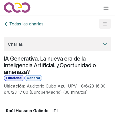
Ir al contenido
Todas las charlas
Charlas
IA Generativa. La nueva era de la
Inteligencia Artificial. ¿Oportunidad o
amenaza?
Funcional
General
Ubicación:
Auditorio Cubo Azul UPV
-
8/6/23 16:30
-
8/6/23 17:00
(
Europe/Madrid
) (
30 minutos
)
Raúl Hussein Galindo - ITI