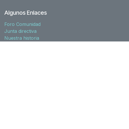
Algunos Enlaces
Foro Comunidad
Junta directiva
Nuestra historia
Recursos
Asociados
Acuerdos
Zona socios
Normativa
l10n-spain
Síguenos