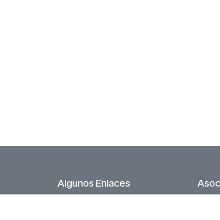
Algunos Enlaces
Asoc
Foro Comunidad
Acue
Junta directiva
Zona 