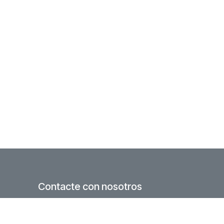
Contacte con nosotros
Formulario Web
hola@aeodoo.org