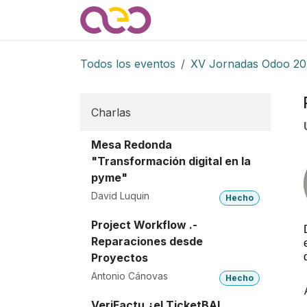
Ir al contenido
Quienes somos
Noticias
Todos los eventos
XV Jornadas Odoo 20
Charlas
Mesa Redonda
"Transformación digital en la
pyme"
David Luquin
Hecho
Project Workflow .-
Reparaciones desde
Proyectos
Antonio Cánovas
Hecho
VeriFactu ¿el TicketBAI