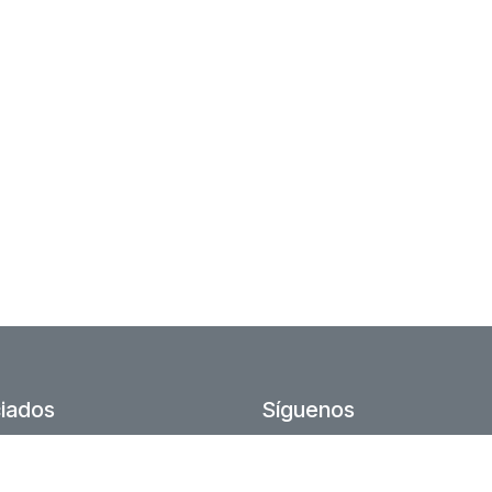
iados
Síguenos
rdos
Twitter
socios
Linkedin