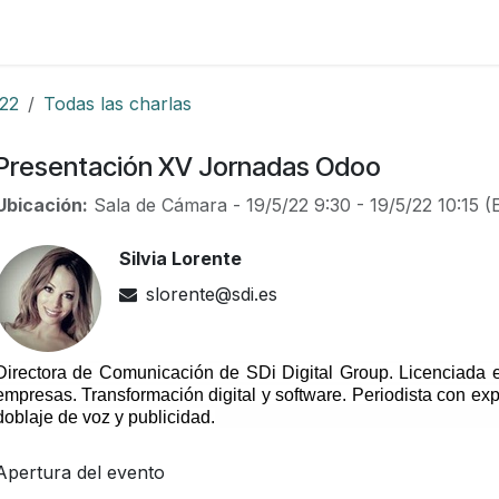
Foro
Eventos
Formación
Asociados
22
Todas las charlas
Presentación XV Jornadas Odoo
Ubicación:
Sala de Cámara
-
19/5/22 9:30
-
19/5/22 10:15
(
Silvia Lorente
slorente@sdi.es
Directora de Comunicación de SDi Digital Group. Licenciada 
empresas. Transformación digital y software.
Periodista con ex
doblaje de voz y publicidad.
Apertura del evento