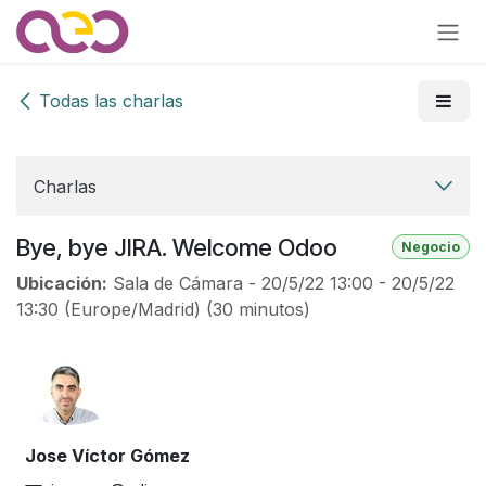
Ir al contenido
Todas las charlas
Charlas
Bye, bye JIRA. Welcome Odoo
Negocio
Ubicación:
Sala de Cámara
-
20/5/22 13:00
-
20/5/22
13:30
(
Europe/Madrid
) (
30 minutos
)
Jose Víctor Gómez