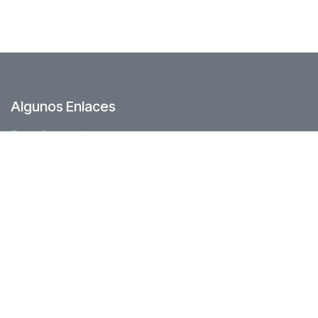
Algunos Enlaces
Foro Comunidad
Junta directiva
Nuestra historia
Recursos
Asociados
Acuerdos
Zona socios
Normativa