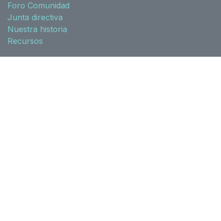
Foro Comunidad
Junta directiva
Nuestra historia
Recursos
Asociados
Acuerdos
Zona socios
Normativa
l10n-spain
Síguenos
Twitter
Linkedin