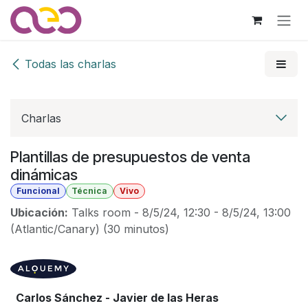
Ir al contenido
Todas las charlas
Charlas
Plantillas de presupuestos de venta
dinámicas
Funcional
Técnica
Vivo
Ubicación:
Talks room
-
8/5/24, 12:30
-
8/5/24, 13:00
(
Atlantic/Canary
) (
30 minutos
)
Carlos Sánchez - Javier de las Heras