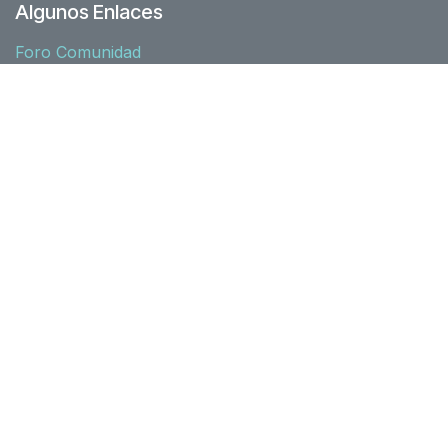
Algunos Enlaces
Foro Comunidad
Junta directiva
Nuestra historia
Recursos
Asociados
Acuerdos
Zona socios
Normativa
l10n-spain
Síguenos