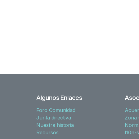
Algunos Enlaces
Asoc
Foro Comunidad
Acue
Junta directiva
Zona 
Nuestra historia
Norma
Recursos
l10n-