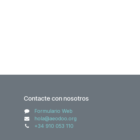
Contacte con nosotros
Formulario Web
hola@aeodoo.org
+34 910 053 110