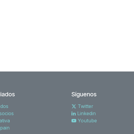
iados
Síguenos
rdos
Twitter
socios
Linkedin
tiva
Youtube
spain