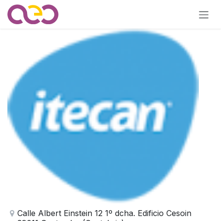
Ir al contenido
Calle Albert Einstein 12 1º dcha. Edificio Cesoin