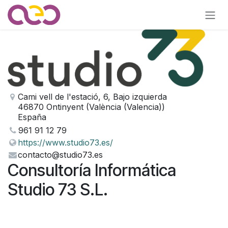
Ir al contenido
Cami vell de l'estació, 6, Bajo izquierda
46870 Ontinyent (València (Valencia))
España
961 91 12 79
https://www.studio73.es/
contacto@studio73.es
Consultoría Informática
Studio 73 S.L.