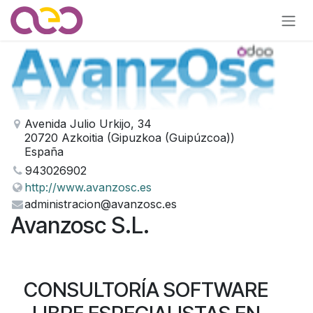
Ir al contenido
Avenida Julio Urkijo, 34
20720 Azkoitia (Gipuzkoa (Guipúzcoa))
España
943026902
http://www.avanzosc.es
administracion@avanzosc.es
Avanzosc S.L.
CONSULTORÍA SOFTWARE