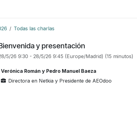
Foro
Eventos
Formación
Asociados
026
Todas las charlas
Bienvenida y presentación
28/5/26 9:30
-
28/5/26 9:45
(
Europe/Madrid
) (
15 minutos
)
Verónica Román y Pedro Manuel Baeza
Directora en Netkia y Presidente de AEOdoo