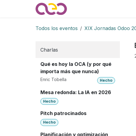
Ir al contenido
Quienes somos
Noticias
Todos los eventos
XIX Jornadas Odoo 2
Charlas
Qué es hoy la OCA (y por qué
importa más que nunca)
Enric Tobella
Hecho
Mesa redonda: La IA en 2026
Hecho
Pitch patrocinados
Hecho
Planificación y optimización