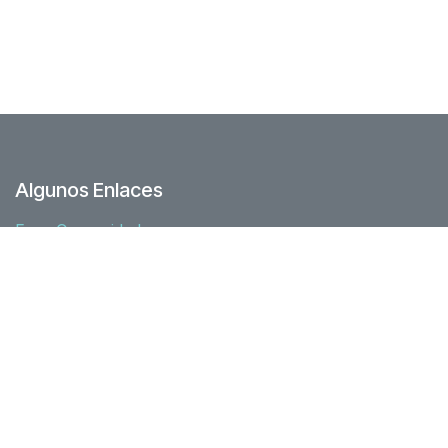
Algunos Enlaces
Foro Comunidad
Junta directiva
Nuestra historia
Recursos
Asociados
Acuerdos