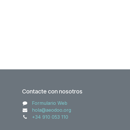
Contacte con nosotros
Formulario Web
hola@aeodoo.org
+34 910 053 110