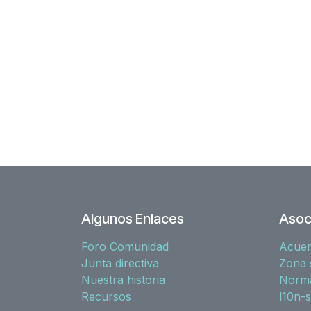
Algunos Enlaces
Asoc
Foro Comunidad
Acue
Junta directiva
Zona 
Nuestra historia
Norma
Recursos
l10n-