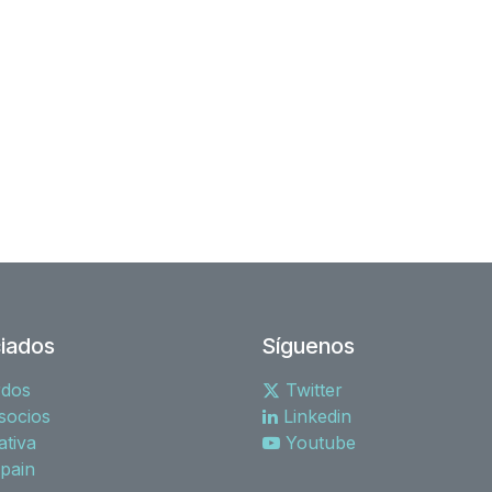
iados
Síguenos
rdos
Twitter
socios
Linkedin
tiva
Youtube
spain