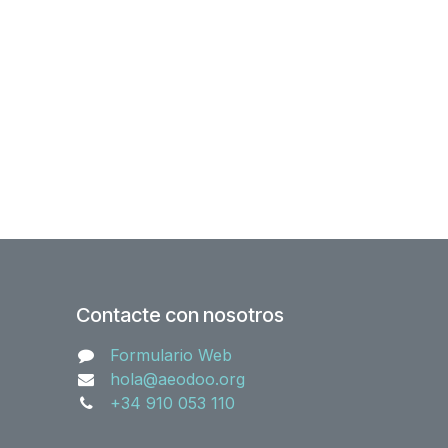
Contacte con nosotros
Formulario Web
hola@aeodoo.org
+34 910 053 110