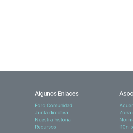
Algunos Enlaces
Asoc
Foro Comunidad
Acue
Junta directiva
Zona 
Nuestra historia
Norma
Recursos
l10n-