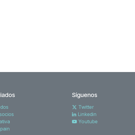
iados
Síguenos
rdos
Twitter
socios
Linkedin
tiva
Youtube
spain