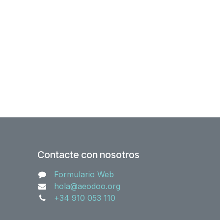
Contacte con nosotros
Formulario Web
hola@aeodoo.org
+34 910 053 110