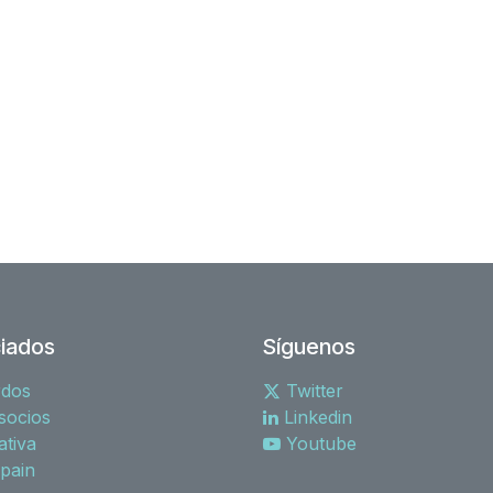
iados
Síguenos
rdos
Twitter
socios
Linkedin
tiva
Youtube
spain