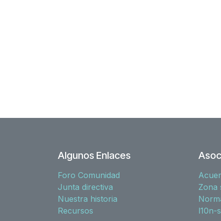
Algunos Enlaces
Asoc
Foro Comunidad
Acue
Junta directiva
Zona 
Nuestra historia
Norma
Recursos
l10n-