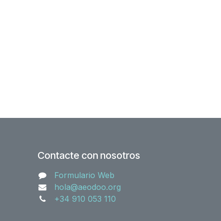
Contacte con nosotros
Formulario Web
hola@aeodoo.org
+34 910 053 110