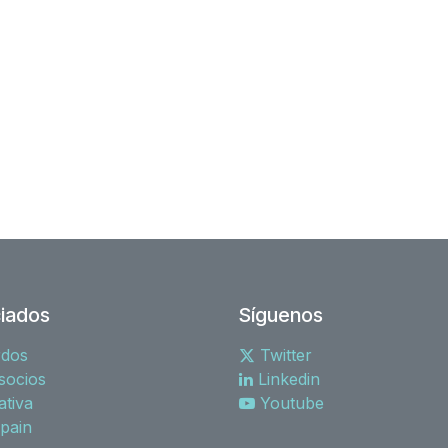
iados
Síguenos
rdos
Twitter
socios
Linkedin
tiva
Youtube
spain