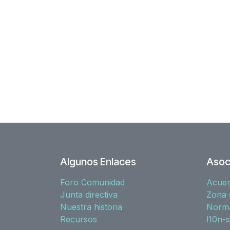
Algunos Enlaces
Asoc
Foro Comunidad
Acue
Junta directiva
Zona 
Nuestra historia
Norma
Recursos
l10n-