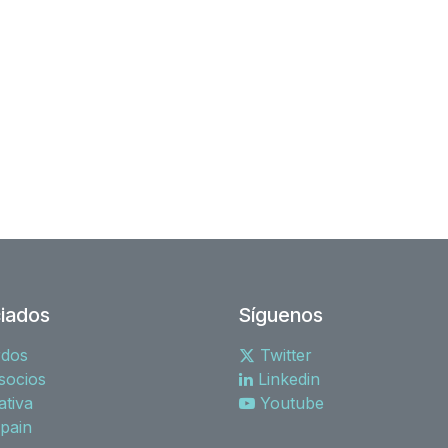
iados
Síguenos
rdos
Twitter
socios
Linkedin
tiva
Youtube
spain