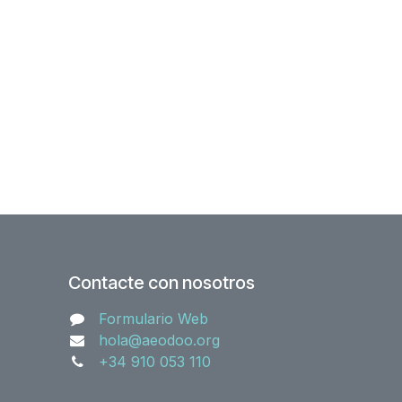
Contacte con nosotros
Formulario Web
hola@aeodoo.org
+34 910 053 110