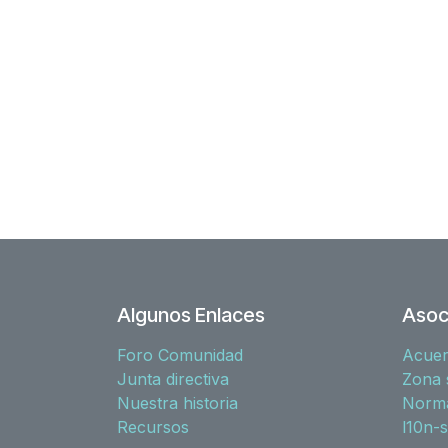
Algunos Enlaces
Asoc
Foro Comunidad
Acue
Junta directiva
Zona 
Nuestra historia
Norma
Recursos
l10n-