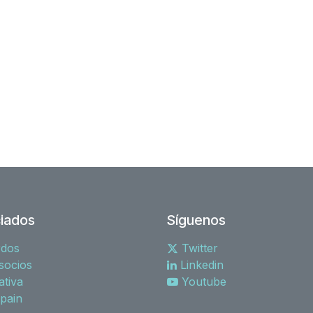
iados
Síguenos
rdos
Twitter
socios
Linkedin
tiva
Youtube
spain