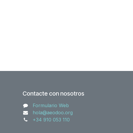
Contacte con nosotros
Formulario Web
hola@aeodoo.org
+34 910 053 110