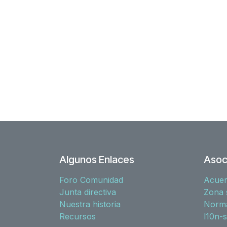
Algunos Enlaces
Asoc
Foro Comunidad
Acue
Junta directiva
Zona 
Nuestra historia
Norma
Recursos
l10n-